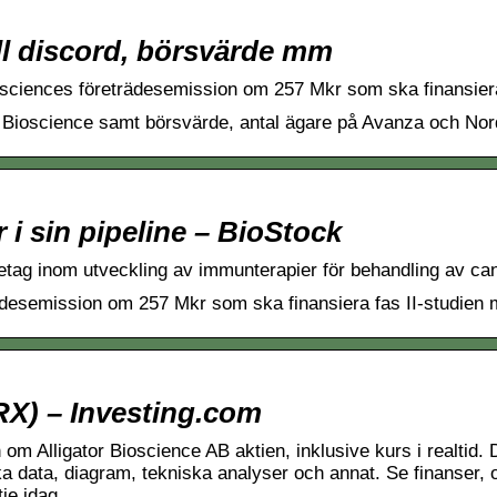
till discord, börsvärde mm
osciences företrädesemission om 257 Mkr som ska finansiera
gator Bioscience samt börsvärde, antal ägare på Avanza och N
 i sin pipeline – BioStock
retag inom utveckling av immunterapier för behandling av ca
ädesemission om 257 Mkr som ska finansiera fas II-studien 
RX) – Investing.com
m Alligator Bioscience AB aktien, inklusive kurs i realtid. D
a data, diagram, tekniska analyser och annat. Se finanser, 
tie idag