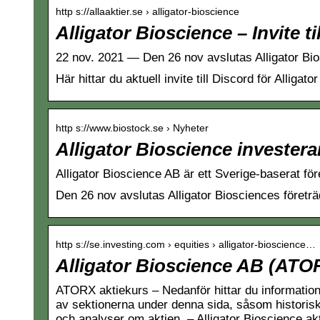
http s://allaaktier.se › alligator-bioscience
Alligator Bioscience – Invite 
22 nov. 2021 — Den 26 nov avslutas Alligator Bi
Här hittar du aktuell invite till Discord för Alli
http s://www.biostock.se › Nyheter
Alligator Bioscience investerar
Alligator Bioscience AB är ett Sverige-baserat fö
Den 26 nov avslutas Alligator Biosciences företr
http s://se.investing.com › equities › alligator-bioscience…
Alligator Bioscience AB (ATO
ATORX aktiekurs – Nedanför hittar du information o
av sektionerna under denna sida, såsom historisk
och analyser om aktien. – Alligator Bioscience ak