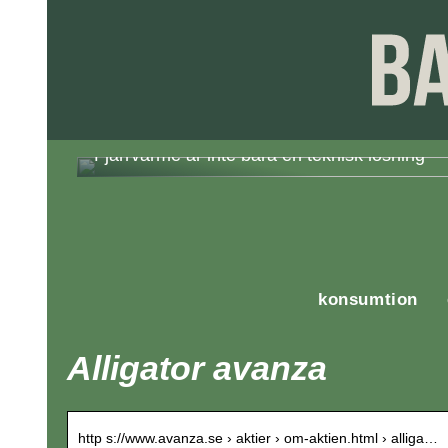
Fjärrvärme är inte bara en teknisk lösning
konsumtion
Alligator avanza
http s://www.avanza.se › aktier › om-aktien.html › alliga…