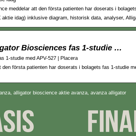
nce meddelar att den första patienten har doserats i bolage
aktie idag) inklusive diagram, historisk data, analyser, Alli
igator Biosciences fas 1-studie …
fas 1-studie med APV-527 | Placera
t den första patienten har doserats i bolagets fas 1-studie 
anza, alligator bioscience aktie avanza, avanza alligator