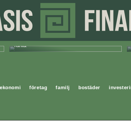
En komplett guide för att få lån med låg
ränta
ekonomi
företag
familj
bostäder
invester