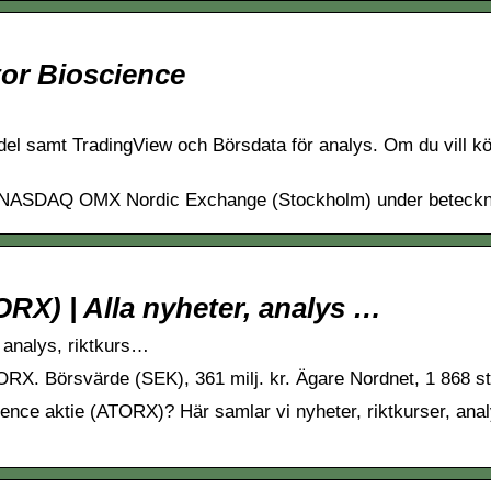
tor Bioscience
del samt TradingView och Börsdata för analys. Om du vill köp
de på NASDAQ OMX Nordic Exchange (Stockholm) under bet
ORX) | Alla nyheter, analys …
, analys, riktkurs…
RX. Börsvärde (SEK), 361 milj. kr. Ägare Nordnet, 1 868 s
cience aktie (ATORX)? Här samlar vi nyheter, riktkurser, anal