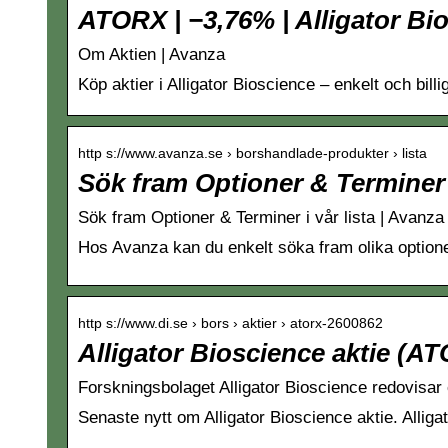
ATORX | −3,76% | Alligator Bi
Om Aktien | Avanza
Köp aktier i Alligator Bioscience – enkelt och bil
http s://www.avanza.se › borshandlade-produkter › lista
Sök fram Optioner & Terminer i
Sök fram Optioner & Terminer i vår lista | Avanza
Hos Avanza kan du enkelt söka fram olika optione
http s://www.di.se › bors › aktier › atorx-2600862
Alligator Bioscience aktie (A
Forskningsbolaget Alligator Bioscience redovisar e
Senaste nytt om Alligator Bioscience aktie. Alliga