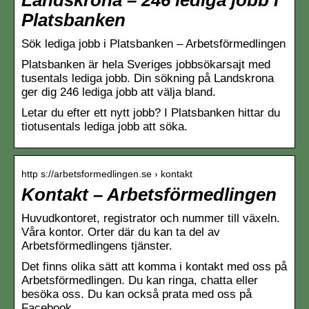
Platsbanken
Sök lediga jobb i Platsbanken – Arbetsförmedlingen
Platsbanken är hela Sveriges jobbsökarsajt med
tusentals lediga jobb. Din sökning på Landskrona
ger dig 246 lediga jobb att välja bland.
Letar du efter ett nytt jobb? I Platsbanken hittar du
tiotusentals lediga jobb att söka.
http s://arbetsformedlingen.se › kontakt
Kontakt – Arbetsförmedlingen
Huvudkontoret, registrator och nummer till växeln.
Våra kontor. Orter där du kan ta del av
Arbetsförmedlingens tjänster.
Det finns olika sätt att komma i kontakt med oss på
Arbetsförmedlingen. Du kan ringa, chatta eller
besöka oss. Du kan också prata med oss på
Facebook.