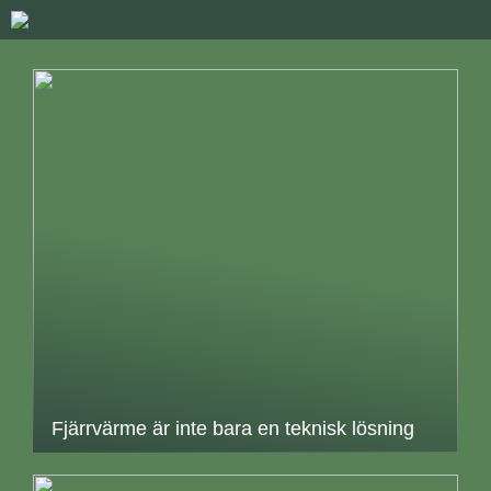
Fjärrvärme är inte bara en teknisk lösning