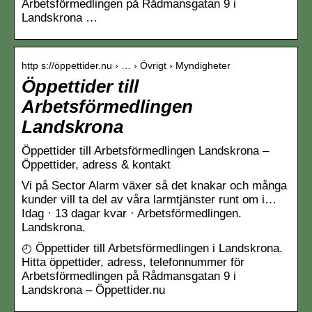
Arbetsförmedlingen på Rådmansgatan 9 i
Landskrona …
http s://öppettider.nu › … › Övrigt › Myndigheter
Öppettider till
Arbetsförmedlingen
Landskrona
Öppettider till Arbetsförmedlingen Landskrona –
Öppettider, adress & kontakt
Vi på Sector Alarm växer så det knakar och många
kunder vill ta del av våra larmtjänster runt om i…
Idag · 13 dagar kvar · Arbetsförmedlingen.
Landskrona.
◴ Öppettider till Arbetsförmedlingen i Landskrona.
Hitta öppettider, adress, telefonnummer för
Arbetsförmedlingen på Rådmansgatan 9 i
Landskrona – Öppettider.nu