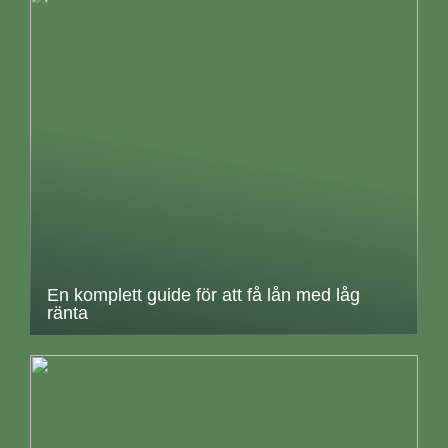
En komplett guide för att få lån med låg
ränta