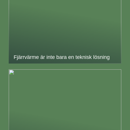
Fjärrvärme är inte bara en teknisk lösning