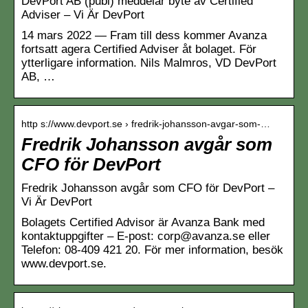
DevPort AB (publ) meddelar byte av Certified
Adviser – Vi Är DevPort
14 mars 2022 — Fram till dess kommer Avanza
fortsatt agera Certified Adviser åt bolaget. För
ytterligare information. Nils Malmros, VD DevPort
AB, …
http s://www.devport.se › fredrik-johansson-avgar-som-…
Fredrik Johansson avgår som
CFO för DevPort
Fredrik Johansson avgår som CFO för DevPort –
Vi Är DevPort
Bolagets Certified Advisor är Avanza Bank med
kontaktuppgifter – E-post: corp@avanza.se eller
Telefon: 08-409 421 20. För mer information, besök
www.devport.se.