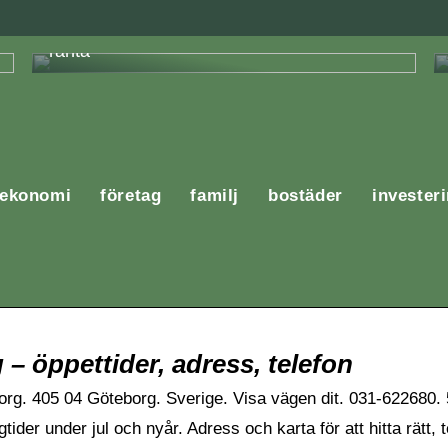
En komplett guide för att få lån med låg
ränta
ekonomi
företag
familj
bostäder
invester
– öppettider, adress, telefon
torg. 405 04 Göteborg. Sverige. Visa vägen dit. 031-622680
gtider under jul och nyår. Adress och karta för att hitta rä