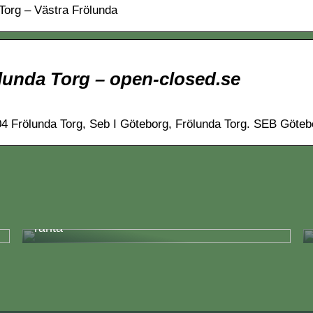
Torg – Västra Frölunda
lunda Torg – open-closed.se
04 Frölunda Torg, Seb I Göteborg, Frölunda Torg. SEB Götebo
En komplett guide för att få lån med låg
ränta