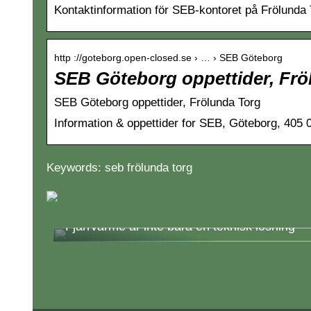
Kontaktinformation för SEB-kontoret på Frölunda 
http ://goteborg.open-closed.se › … › SEB Göteborg
SEB Göteborg oppettider, Frö
SEB Göteborg oppettider, Frölunda Torg
Information & oppettider for SEB, Göteborg, 405 
Keywords: seb frölunda torg
Fjärrvärme är inte bara en teknisk lösning