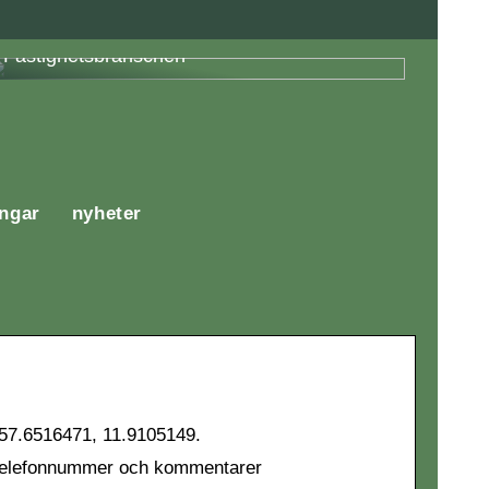
Fördelar med Energieffektivisering i
Fastighetsbranschen
ingar
nyheter
. 57.6516471, 11.9105149.
tt, telefonnummer och kommentarer