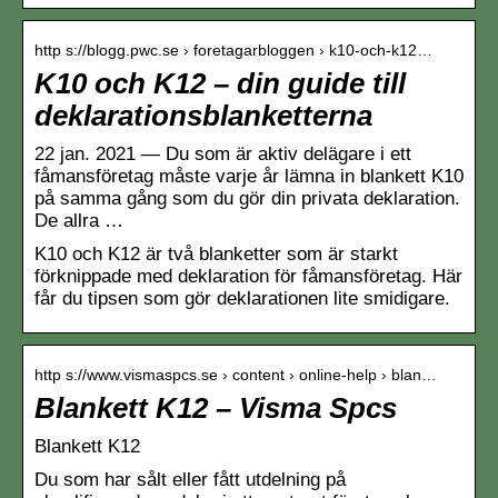
http s://blogg.pwc.se › foretagarbloggen › k10-och-k12…
K10 och K12 – din guide till
deklarationsblanketterna
22 jan. 2021 — Du som är aktiv delägare i ett
fåmansföretag måste varje år lämna in blankett K10
på samma gång som du gör din privata deklaration.
De allra …
K10 och K12 är två blanketter som är starkt
förknippade med deklaration för fåmansföretag. Här
får du tipsen som gör deklarationen lite smidigare.
http s://www.vismaspcs.se › content › online-help › blan…
Blankett K12 – Visma Spcs
Blankett K12
Du som har sålt eller fått utdelning på