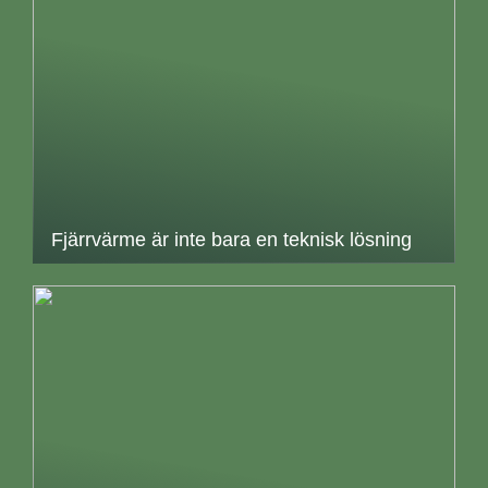
Fjärrvärme är inte bara en teknisk lösning