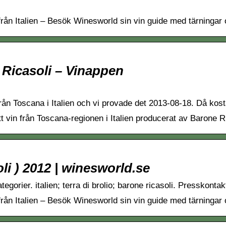
n från Italien – Besök Winesworld sin vin guide med tärning
 Ricasoli – Vinappen
rån Toscana i Italien och vi provade det 2013-08-18. Då kosta
tt vin från Toscana-regionen i Italien producerat av Barone R
li ) 2012 | winesworld.se
gorier. italien; terra di brolio; barone ricasoli. Presskonta
n från Italien – Besök Winesworld sin vin guide med tärning