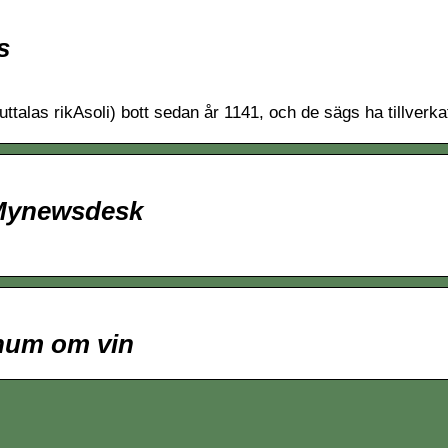
s
(uttalas rikAsoli) bott sedan år 1141, och de sägs ha tillverk
– Mynewsdesk
 hum om vin