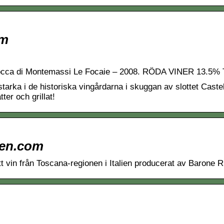
om
occa di Montemassi Le Focaie – 2008. RÖDA VINER 13.5% 
arka i de historiska vingårdarna i skuggan av slottet Castell
ter och grillat!
iden.com
tt vin från Toscana-regionen i Italien producerat av Barone R