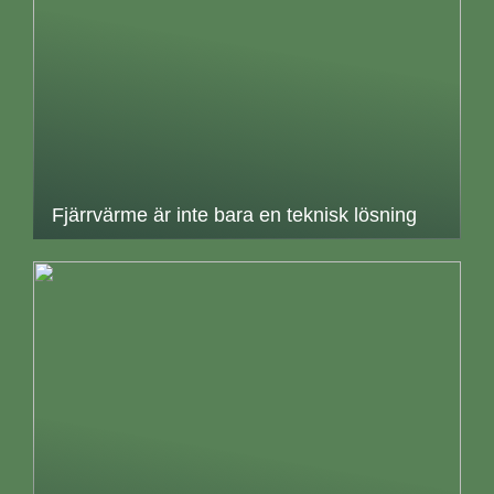
Fjärrvärme är inte bara en teknisk lösning