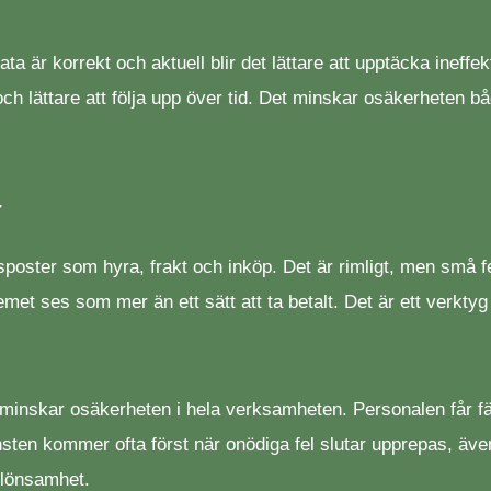
 är korrekt och aktuell blir det lättare att upptäcka ineffekt
och lättare att följa upp över tid. Det minskar osäkerheten b
t
oster som hyra, frakt och inköp. Det är rimligt, men små fel i
et ses som mer än ett sätt att ta betalt. Det är ett verktyg f
 minskar osäkerheten i hela verksamheten. Personalen får fär
ten kommer ofta först när onödiga fel slutar upprepas, även o
e lönsamhet.