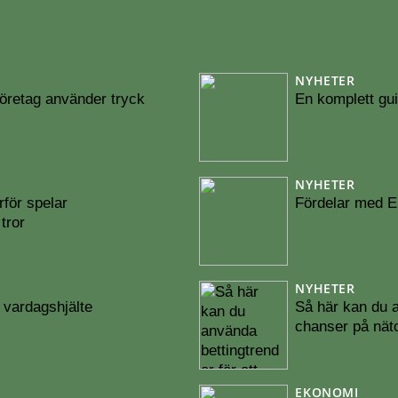
NYHETER
 företag använder tryck
En komplett gui
NYHETER
rför spelar
Fördelar med En
tror
NYHETER
ig vardagshjälte
Så här kan du a
chanser på nätc
EKONOMI