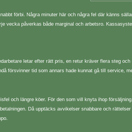
snabbt förbi. Några minuter här och några fel där känns säl
 vecka påverkas både marginal och arbetsro. Kassasystemet
darbetare letar efter rätt pris, en retur kräver flera steg o
å försvinner tid som annars hade kunnat gå till service, merf
risfel och längre köer. För den som vill knyta ihop försäljni
d betalningen. Då upptäcks avvikelser snabbare och rättelser
mpo.