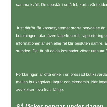
samma kväll. De uppstår i små fel, korta väntetid
Just därför får kassasystemet större betydelse än 
betalningen, utan även lagerkontroll, rapportering 
informationen är sen eller fel blir besluten sämre, 
stunden. Det är så dolda kostnader växer utan at
Förklaringen är ofta enkel i en pressad butiksvarda
mellan butiksgolvet, lagret och ekonomin. När inge
avvikelser leva kvar länge.
Så läcker pengar under dagen