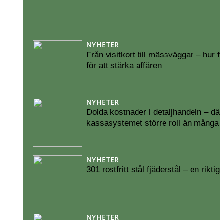
NYHETER
Från visitkort till mässväggar – hur
för att stärka affären
NYHETER
Dolda kostnader i detaljhandeln – dä
kassasystemet större roll än många 
NYHETER
301 rostfritt stål fjäderstål – en rikt
NYHETER