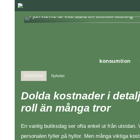
Fjärrvärme är inte bara en teknisk lösning
konsumtion
25/06/2026
Nyheter
Dolda kostnader i detal
roll än många tror
En vanlig butiksdag ser ofta enkel ut från utsidan. 
personalen fyller på hyllor. Men många viktiga kos