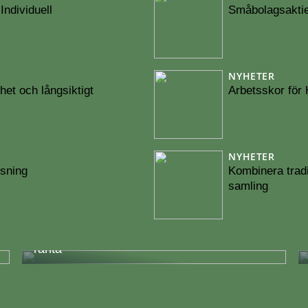
Individuell
Småbolagsaktie
NYHETER
het och långsiktigt
Arbetsskor för 
NYHETER
ösning
Kombinera trad
samling
En komplett guide för att få lån med låg
ränta