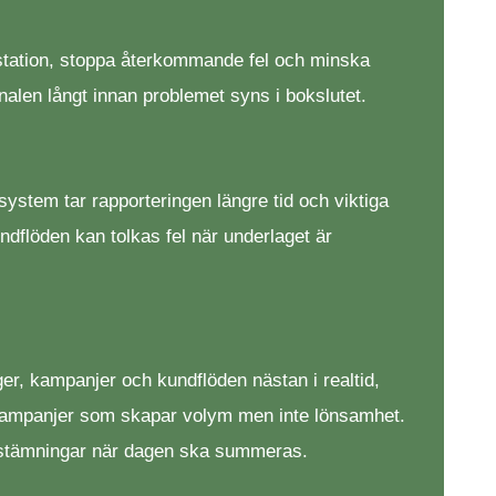
prestation, stoppa återkommande fel och minska
alen långt innan problemet syns i bokslutet.
system tar rapporteringen längre tid och viktiga
ndflöden kan tolkas fel när underlaget är
er, kampanjer och kundflöden nästan i realtid,
pa kampanjer som skapar volym men inte lönsamhet.
 avstämningar när dagen ska summeras.