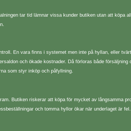
lningen tar tid lämnar vissa kunder butiken utan att köpa al
n.
troll. En vara finns i systemet men inte på hyllan, eller tvä
rsaldon och ökade kostnader. Då förloras både försäljning oc
rorna som styr inköp och påfyllning.
fram. Butiken riskerar att köpa för mycket av långsamma prod
essbeställningar och tomma hyllor ökar när underlaget är fel. 