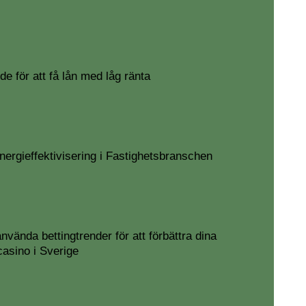
de för att få lån med låg ränta
ergieffektivisering i Fastighetsbranschen
nvända bettingtrender för att förbättra dina
asino i Sverige