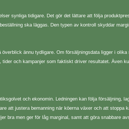
elser synliga tidigare. Det gör det lättare att följa produkt
beställning ska läggas. Den typen av kontroll skyddar margin
 överblick ännu tydligare. Om försäljningsdata ligger i olika 
r, tider och kampanjer som faktiskt driver resultatet. Även ku
iksgolvet och ekonomin. Ledningen kan följa försäljning, lag
nklare att justera bemanning när köerna växer och att stop
säljer bra men ger för låg marginal, samt att göra snabbare