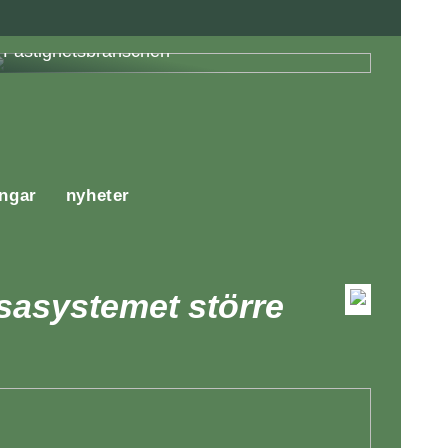
Fördelar med Energieffektivisering i
Fastighetsbranschen
ingar
nyheter
ssasystemet större