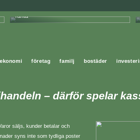
En komplett guide för att få lån med låg
ränta
ekonomi
företag
familj
bostäder
invester
jhandeln – därför spelar ka
Varor säljs, kunder betalar och
tnader syns inte som tydliga poster