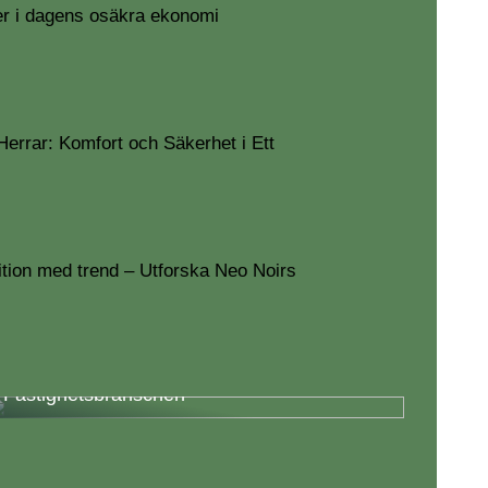
r i dagens osäkra ekonomi
Herrar: Komfort och Säkerhet i Ett
ition med trend – Utforska Neo Noirs
Fördelar med Energieffektivisering i
Fastighetsbranschen