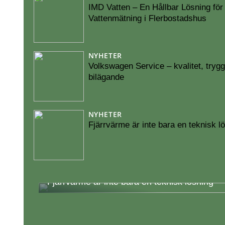
IMD Vatten – En Hållbar Lösning för 
Vattenmätning i Flerbostadshus
NYHETER
Volkswagen Service – kvalitet, trygg
bilägande
NYHETER
Fjärrvärme är inte bara en teknisk l
Fjärrvärme är inte bara en teknisk lösning