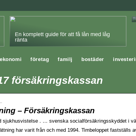
En komplett guide för att få lån med låg
ränta
ekonomi
företag
familj
bostäder
invester
17 försäkringskassan
b…
tning – Försäkringskassan
d sjukhusvistelse . … svenska socialförsäkringsskyddet i v
ttning har varit från och med 1994. Timbeloppet fastställs av