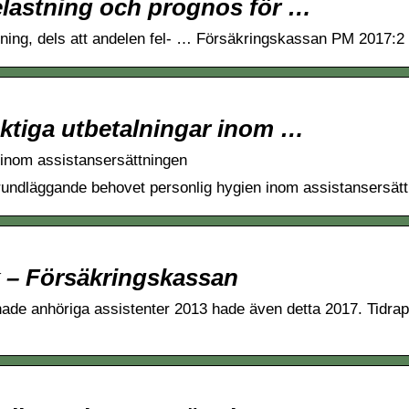
lastning och prognos för …
ttning, dels att andelen fel- … Försäkringskassan PM 2017:2
aktiga utbetalningar inom …
r inom assistansersättningen
rundläggande behovet personlig hygien inom assistansersätt
k – Försäkringskassan
de anhöriga assistenter 2013 hade även detta 2017. Tidrap