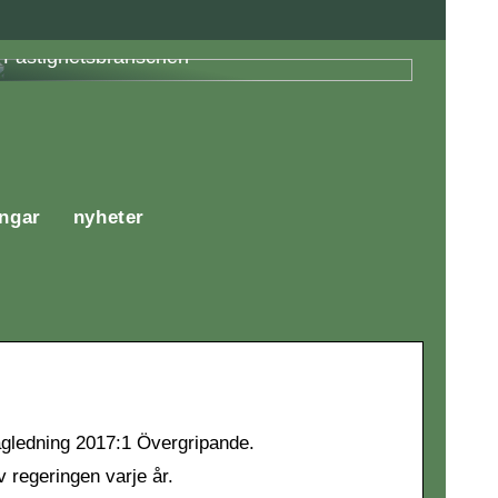
Fördelar med Energieffektivisering i
Fastighetsbranschen
ingar
nyheter
ägledning 2017:1 Övergripande.
 regeringen varje år.