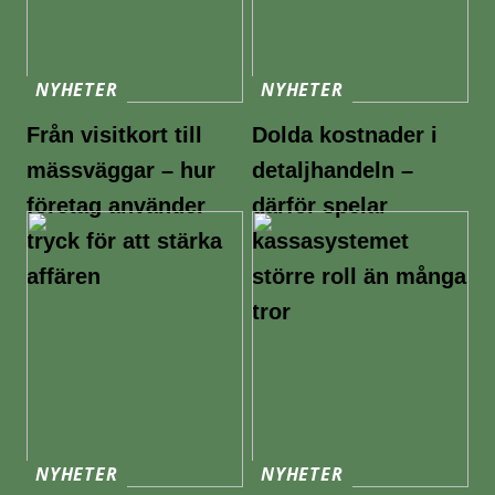
NYHETER
NYHETER
Från visitkort till
Dolda kostnader i
mässväggar – hur
detaljhandeln –
företag använder
därför spelar
tryck för att stärka
kassasystemet
affären
större roll än många
tror
NYHETER
NYHETER