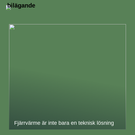
bilägande
Fjärrvärme är inte bara en teknisk lösning