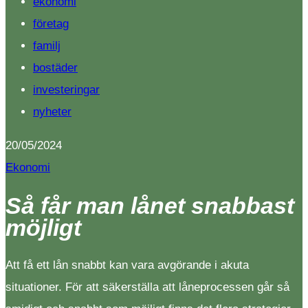
ekonomi
företag
familj
bostäder
investeringar
nyheter
20/05/2024
Ekonomi
Så får man lånet snabbast
möjligt
Att få ett lån snabbt kan vara avgörande i akuta
situationer. För att säkerställa att låneprocessen går så