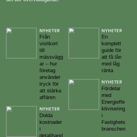
NYHETER
NYHETER
Från
En
visitkort
komplett
till
guide för
mässvägg
att få lån
ar – hur
med låg
företag
ränta
använder
NYHETER
tryck för
Fördelar
att stärka
med
affären
Energieffe
ktivisering
NYHETER
Dolda
i
kostnader
Fastighets
i
branschen
detaljhand