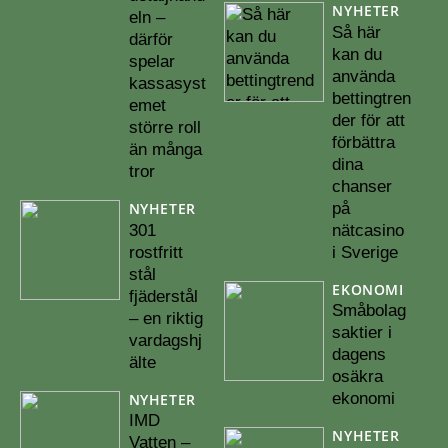
NYHETER
eln –
Så här
därför
kan du
spelar
använda
kassasyst
bettingtren
emet
der för att
större roll
förbättra
än många
dina
tror
chanser
på
NYHETER
301
nätcasino
rostfritt
i Sverige
stål
EKONOMI
fjäderstål
Småbolag
– en riktig
saktier i
vardagshj
dagens
älte
osäkra
ekonomi
NYHETER
IMD
NYHETER
Vatten –