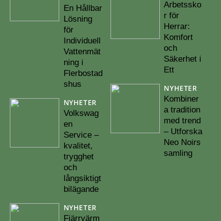
Arbetssko
En Hållbar
r för
Lösning
Herrar:
för
Komfort
Individuell
och
Vattenmät
Säkerhet i
ning i
Ett
Flerbostad
shus
NYHETER
Kombiner
NYHETER
a tradition
Volkswag
med trend
en
– Utforska
Service –
Neo Noirs
kvalitet,
samling
trygghet
och
långsiktigt
bilägande
NYHETER
Fjärrvärm