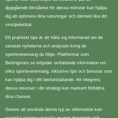
djupgående förståelse för dessa mönster kan hjälpa
dig att optimera dina satsningar och därmed öka din
vinstpotential.
Ett praktiskt tips är att hålla sig informerad om de
senaste nyheterna och analysen kring de
sportevenemang du följer. Plattformar som
Bettingstars.se erbjuder omfattande information om
olika sportevenemang, inklusive tips och bonusar som
kan hjälpa dig i ditt beslutsfattande. Att integrera
dessa resurser i din strategi kan markant förbättra
dina chanser.
Genom att använda denna typ av information kan
svenska spelare utveckla en mer dynamisk och