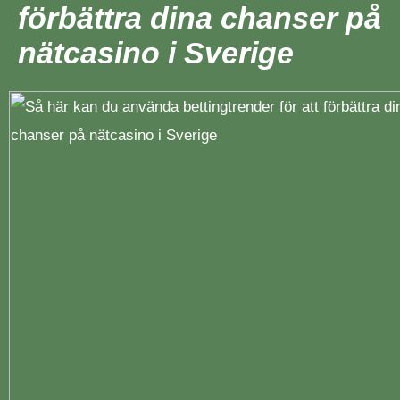
förbättra dina chanser på
nätcasino i Sverige