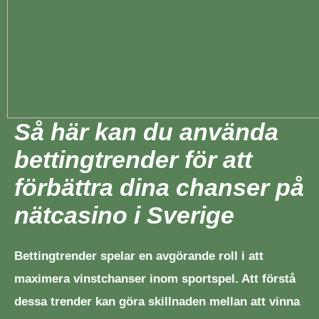
Så här kan du använda
bettingtrender för att
förbättra dina chanser på
nätcasino i Sverige
Bettingtrender spelar en avgörande roll i att
maximera vinstchanser inom sportspel. Att förstå
dessa trender kan göra skillnaden mellan att vinna