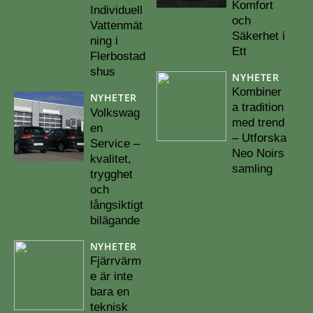
Komfort
Individuell
och
Vattenmät
Säkerhet i
ning i
Ett
Flerbostad
shus
NYHETER
Kombiner
NYHETER
a tradition
Volkswag
med trend
en
– Utforska
Service –
Neo Noirs
kvalitet,
samling
trygghet
och
långsiktigt
bilägande
NYHETER
Fjärrvärm
e är inte
bara en
teknisk