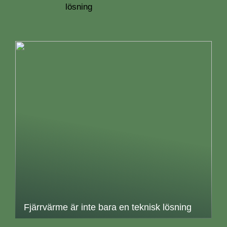
lösning
Fjärrvärme är inte bara en teknisk lösning