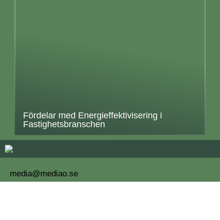
Fördelar med Energieffektivisering i
Fastighetsbranschen
media@mediao.se