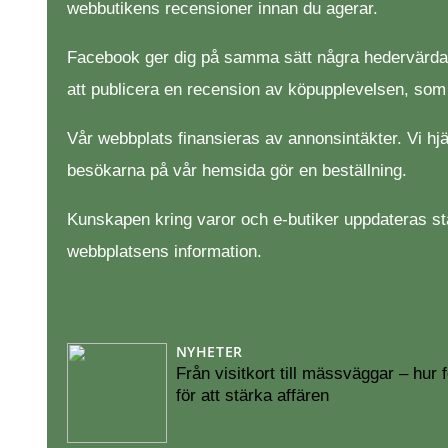
webbutikens recensioner innan du agerar.
Facebook ger dig på samma sätt några hedervärda met
att publicera en recension av köpupplevelsen, so
Vår webbplats finansieras av annonsintäkter. Vi hj
besökarna på vår hemsida gör en beställning.
Kunskapen kring varor och e-butiker uppdateras st
webbplatsens information.
NYHETER
Från visitkort till mässväggar – hur
för att stärka affären