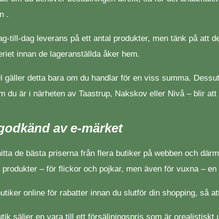
n .
till-dag leverans på ett antal produkter, men tänk på att de
deriet innan de lageranställda åker hem.
gel gäller detta bara om du handlar för en viss summa. Dessu
 är i närheten av Taastrup, Nakskov eller Nivå – blir att få 
 godkänd av e-märket
hitta de bästa priserna från flera butiker på webben och där
a produkter – för flickor och pojkar, men även för vuxna – en 
 butiker online för rabatter innan du slutför din shopping, så a
tik säljer en vara till ett försäljningspris som är orealistisk