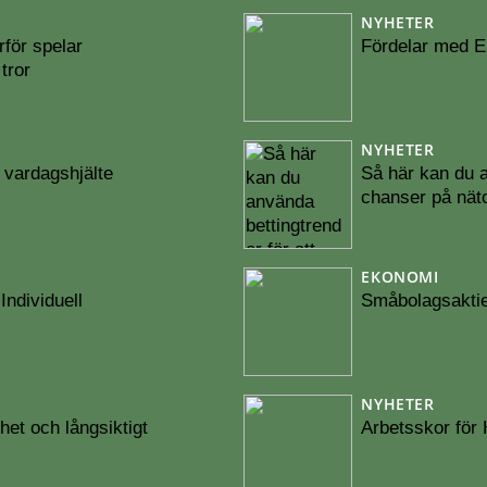
NYHETER
rför spelar
Fördelar med En
tror
NYHETER
ig vardagshjälte
Så här kan du a
chanser på nätc
EKONOMI
Individuell
Småbolagsaktie
NYHETER
het och långsiktigt
Arbetsskor för 