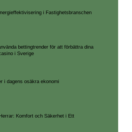
ergieffektivisering i Fastighetsbranschen
nvända bettingtrender för att förbättra dina
asino i Sverige
r i dagens osäkra ekonomi
Herrar: Komfort och Säkerhet i Ett