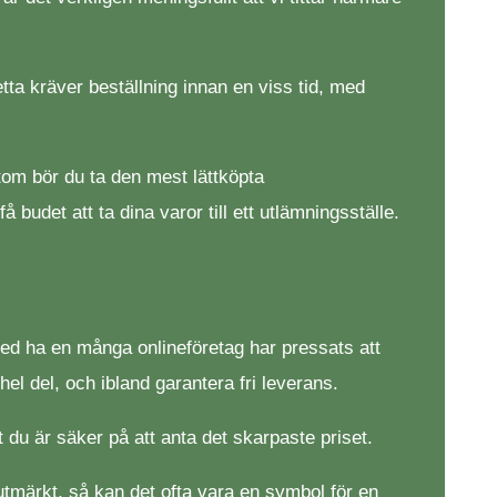
tta kräver beställning innan en viss tid, med
tom bör du ta den mest lättköpta
budet att ta dina varor till ett utlämningsställe.
med ha en många onlineföretag har pressats att
hel del, och ibland garantera fri leverans.
tt du är säker på att anta det skarpaste priset.
t utmärkt, så kan det ofta vara en symbol för en