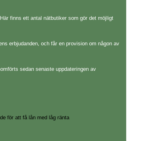
är finns ett antal nätbutiker som gör det möjligt
agens erbjudanden, och får en provision om någon av
enomförts sedan senaste uppdateringen av
de för att få lån med låg ränta