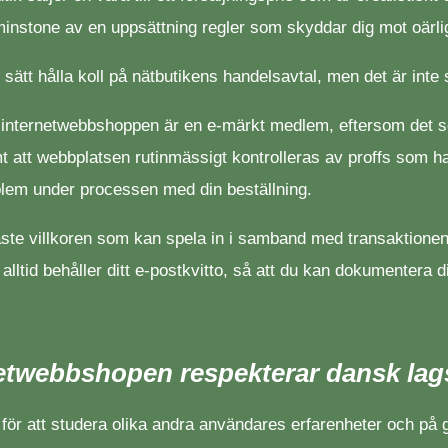
tminstone av en uppsättning regler som skyddar dig mot oärli
 sätt hålla koll på nätbutikens handelsavtal, men det är inte
m internetwebbshoppen är en e-märkt medlem, eftersom det s
samt att webbplatsen rutinmässigt kontrolleras av proffs s
oblem under processen med din beställning.
gaste villkoren som kan spela in i samband med transaktionen,
u alltid behåller ditt e-postkvitto, så att du kan dokumentera 
netwebbshopen respekterar dansk lags
gar för att studera olika andra användares erfarenheter och p