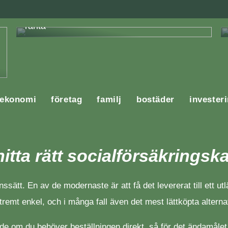
En komplett guide för att få lån med låg
ränta
ekonomi
företag
familj
bostäder
invester
 hitta rätt socialförsäkringsk
anssätt. En av de modernaste är att få det levererat till ett u
remt enkel, och i många fall även det mest lättköpta alternati
e om du behöver beställningen direkt, så för det ändamålet är