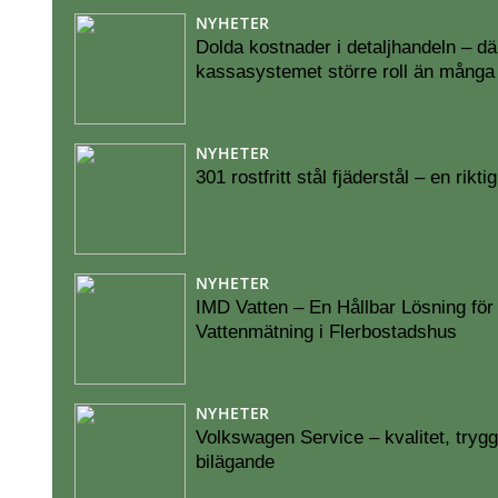
NYHETER
Dolda kostnader i detaljhandeln – dä
kassasystemet större roll än många 
NYHETER
301 rostfritt stål fjäderstål – en rikt
NYHETER
IMD Vatten – En Hållbar Lösning för 
Vattenmätning i Flerbostadshus
NYHETER
Volkswagen Service – kvalitet, trygg
bilägande