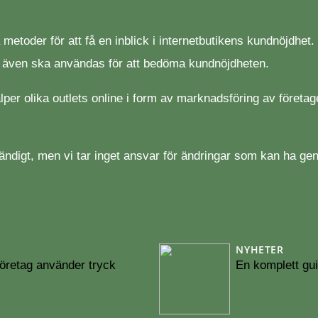
oder för att få en inblick i internetbutikens kundnöjdhet. H
m även ska användas för att bedöma kundnöjdheten.
älper olika outlets online i form av marknadsföring av föret
ändigt, men vi tar inget ansvar för ändringar som kan ha g
NYHETER
 företag använder tryck
En komplett gui