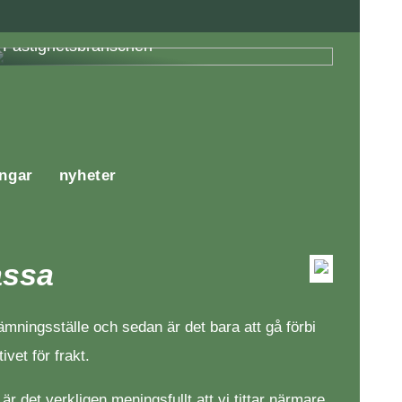
Fördelar med Energieffektivisering i
Fastighetsbranschen
ingar
nyheter
assa
tlämningsställe och sedan är det bara att gå förbi
vet för frakt.
 det verkligen meningsfullt att vi tittar närmare